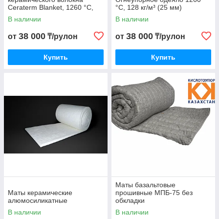
Ceraterm Blanket, 1260 °C,
°C, 128 кг/м³ (25 мм)
128 кг/м³
В наличии
В наличии
38 000
38 000
от
₸/рулон
от
₸/рулон
Купить
Купить
Маты базальтовые
Маты керамические
прошивные МПБ-75 без
алюмосиликатные
обкладки
В наличии
В наличии