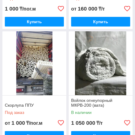
1 000
160 000
₸/пог.м
от
₸/т
Купить
Купить
Войлок огнеупорный
Скорлупа ППУ
МКРВ-200 (вата)
Под заказ
В наличии
1 000
1 050 000
от
₸/пог.м
₸/т