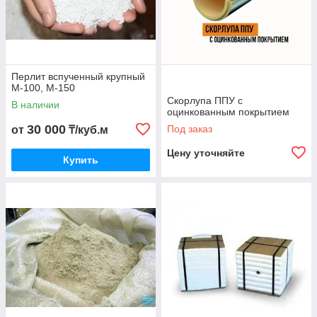
Перлит вспученный крупный
М-100, М-150
Скорлупа ППУ с
В наличии
оцинкованным покрытием
30 000
Под заказ
от
₸/куб.м
Цену уточняйте
Купить