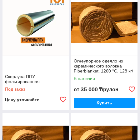
Огнеупорное одеяло из
керамического волокна
Fiberblanket, 1260 °C, 128 кг/
м³
Скорлупа ППУ
В наличии
фольгированная
35 000
Под заказ
от
₸/рулон
Цену уточняйте
Купить