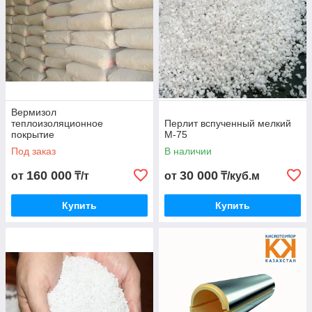
Вермизол
теплоизоляционное
Перлит вспученный мелкий
покрытие
М-75
Под заказ
В наличии
160 000
30 000
от
₸/т
от
₸/куб.м
Купить
Купить