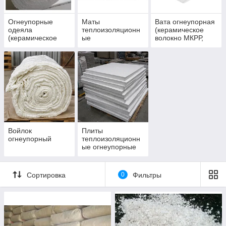
Огнеупорные
Маты
Вата огнеупорная
одеяла
теплоизоляционн
(керамическое
(керамическое
ые
волокно МКРР,
волокно)
(минераловатные,
МКРВХ)
базальтовые,
керамические)
Войлок
Плиты
огнеупорный
теплоизоляционн
ые огнеупорные
Сортировка
0
Фильтры