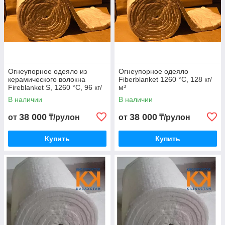
Огнеупорное одеяло из
Огнеупорное одеяло
керамического волокна
Fiberblanket 1260 °C, 128 кг/
Fireblanket S, 1260 °C, 96 кг/
м³
м³
В наличии
В наличии
38 000
38 000
от
₸/рулон
от
₸/рулон
Купить
Купить