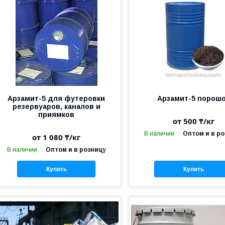
Арзамит-5 для футеровки
Арзамит-5 порош
резервуаров, каналов и
приямков
от 500 ₸/кг
В наличии
Оптом и в р
от 1 080 ₸/кг
В наличии
Оптом и в розницу
Купить
Купить