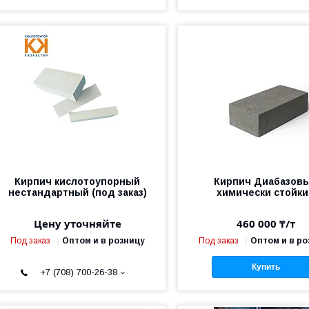
Кирпич кислотоупорный
Кирпич Диабазов
нестандартный (под заказ)
химически стойк
Цену уточняйте
460 000 ₸/т
Под заказ
Оптом и в розницу
Под заказ
Оптом и в ро
Купить
+7 (708) 700-26-38