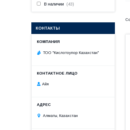
В наличии
43
КОНТАКТЫ
ТОО "Kислoтoупoр Казахстaн"
Айя
Алматы, Казахстан