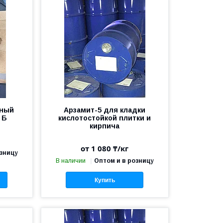
рный
Арзамит-5 для кладки
 Б
кислотостойкой плитки и
кирпича
от 1 080 ₸/кг
озницу
В наличии
Оптом и в розницу
Купить