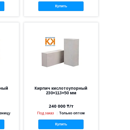
Купить
рный
Кирпич кислотоупорный
230×113×50 мм
240 000 ₸/т
озницу
Под заказ
Только оптом
Купить