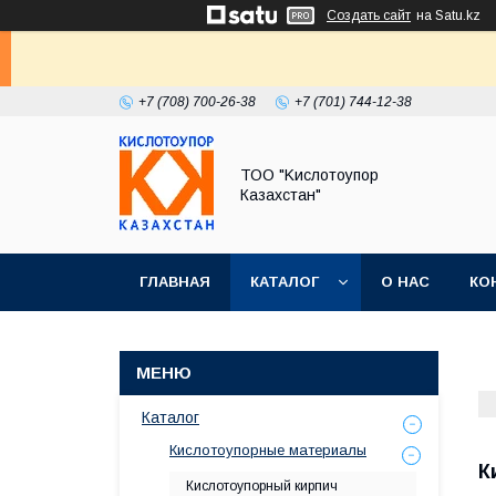
Создать сайт
на Satu.kz
+7 (708) 700-26-38
+7 (701) 744-12-38
ТОО "Kислoтoупoр
Казахстaн"
ГЛАВНАЯ
КАТАЛОГ
О НАС
КО
Каталог
Кислотоупорные материалы
К
Кислотоупорный кирпич