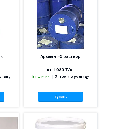
ок
Арзамит-5 раствор
от 1 080 ₸/кг
озницу
В наличии
Оптом и в розницу
Купить