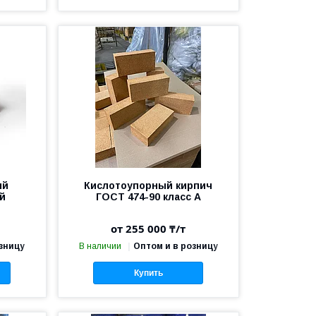
ый
Кислотоупорный кирпич
ий
ГОСТ 474-90 класс А
от 255 000 ₸/т
зницу
В наличии
Оптом и в розницу
Купить