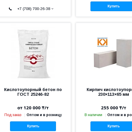
Купить
+7 (708) 700-26-38
Кислотоупорный бетон по
Кирпич кислотоупо
ГОСТ 25246-82
230×113×65 мм
от 120 000 ₸/т
255 000 ₸/т
Под заказ
Оптом и в розницу
В наличии
Оптом и в р
Купить
Купить