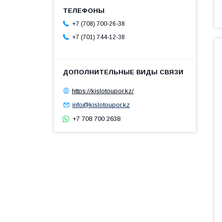
+7 (708) 700-26-38
+7 (701) 744-12-38
https://kislotoupor.kz/
info@kislotoupor.kz
+7 708 700 2638