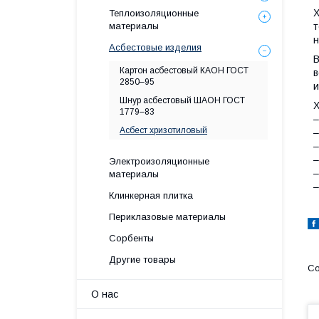
Х
Теплоизоляционные
материалы
т
н
Асбестовые изделия
В
Картон асбестовый КАОН ГОСТ
в
2850–95
и
Шнур асбестовый ШАОН ГОСТ
Х
1779–83
–
Асбест хризотиловый
–
–
–
Электроизоляционные
–
материалы
–
Клинкерная плитка
Периклазовые материалы
Сорбенты
Другие товары
О нас