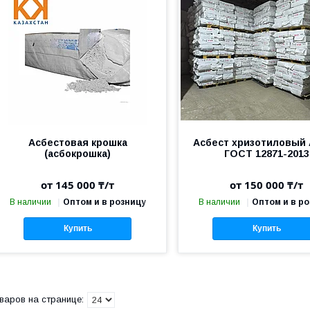
Асбестовая крошка
Асбест хризотиловый 
(асбокрошка)
ГОСТ 12871-2013
от 145 000 ₸/т
от 150 000 ₸/т
В наличии
Оптом и в розницу
В наличии
Оптом и в р
Купить
Купить