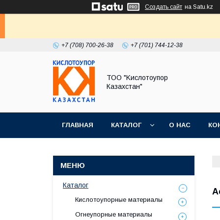
Создать сайт
на Satu.kz
+7 (708) 700-26-38
+7 (701) 744-12-38
ТОО "Kислoтoупoр
Казахстaн"
ГЛАВНАЯ
КАТАЛОГ
О НАС
КО
Каталог
А
Кислотоупорные материалы
Огнеупорные материалы