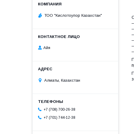
ТОО "Kислoтoупoр Казахстaн"
О
–
–
–
–
–
Айя
–
П
п
П
з
Алматы, Казахстан
+7 (708) 700-26-38
+7 (701) 744-12-38