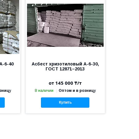
А-6-40
Асбест хризотиловый А-6-30,
ГОСТ 12871–2013
от 145 000 ₸/т
озницу
В наличии
Оптом и в розницу
Купить