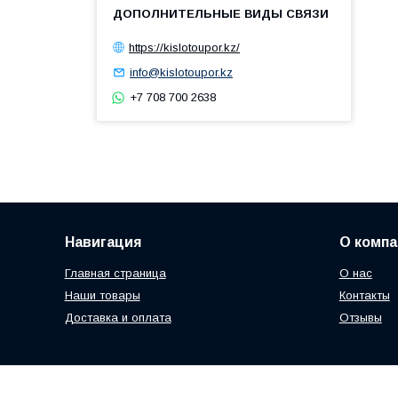
https://kislotoupor.kz/
info@kislotoupor.kz
+7 708 700 2638
Навигация
О компа
Главная страница
О нас
Наши товары
Контакты
Доставка и оплата
Отзывы