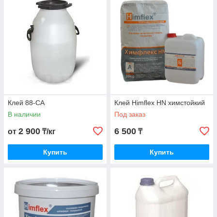
Клеи кислотоупорные
играют важную роль в
процессах производства пищевых и химических
продуктов, обеспечивая надежное соединение
различных материалов при контакте с агрессивными
средами. Эти специализированные клеи
предназначены для использования в условиях
высокой температуры, воздействия кислот и щелочей,
что делает их необходимым компонентом в
промышленности.
Клей 88-СА
Клей Himflex HN химстойкий
В наличии
Под заказ
2 900
6 500
от
₸/кг
₸
Купить
Купить