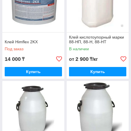
Клей кислотоупорный марки
Клей Himflex 2KX
88-НП, 88-Н, 88-НТ
Под заказ
В наличии
14 000
2 900
₸
от
₸/кг
Купить
Купить