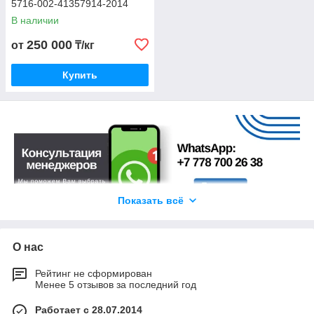
5716-002-41357914-2014
В наличии
250 000
от
₸/кг
Купить
Показать всё
Кислостойкий клеи
О нас
Основные характеристики кислотоупорных клеев включают в
себя высокую стойкость к различным кислотам, низкий
Рейтинг не сформирован
уровень растворимости при воздействии агрессивных сред, а
Менее 5 отзывов за последний год
также возможность применения в широком диапазоне
температур. Эти клеи обладают уникальными адгезионными
Работает с 28.07.2014