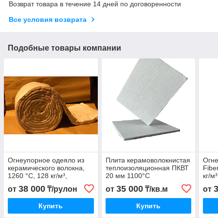
Возврат товара в течение 14 дней по договоренности
Все условия возврата
Подобные товары компании
Огнеупорное одеяло из
Плита керамоволокнистая
Огн
керамического волокна,
теплоизоляционная ПКВТ
Fibe
1260 °C, 128 кг/м³,
20 мм 1100°C
кг/м³
3600×610×50 мм
38 000
35 000
от
₸/рулон
от
₸/кв.м
от
Купить
Купить