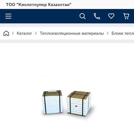
ТОО "Kислoтoупoр Казахстaн"
Каталог
Теплоизоляционные материалы
Блоки тепл