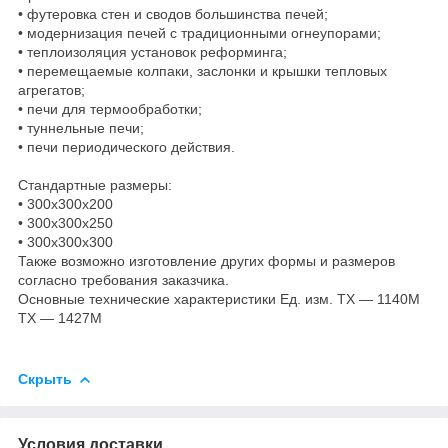
• футеровка стен и сводов большинства печей;
• модернизация печей с традиционными огнеупорами;
• теплоизоляция установок реформинга;
• перемещаемые колпаки, заслонки и крышки тепловых
агрегатов;
• печи для термообработки;
• туннельные печи;
• печи периодического действия.
Стандартные размеры:
• 300х300х200
• 300х300х250
• 300х300х300
Также возможно изготовление других формы и размеров
согласно требования заказчика.
Основные технические характеристики Ед. изм. TX ― 1140М
TX ― 1427М
Скрыть
Условия доставки