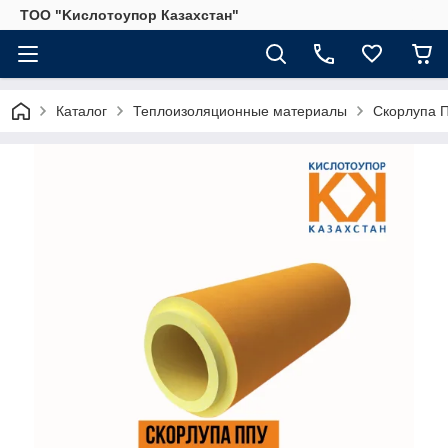
ТОО "Kислoтoупoр Казахстaн"
Каталог
Теплоизоляционные материалы
Скорлупа 