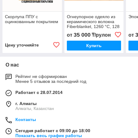
Скорлупа ППУ с
Огнеупорное одеяло из
Эпок
оцинкованным покрытием
керамического волокна
Fiberblanket, 1260 °C, 128
кг/м³
35 000
от
₸/рулон
от
Цену уточняйте
Купить
О нас
Рейтинг не сформирован
Менее 5 отзывов за последний год
Работает с 28.07.2014
г. Алматы
Алматы, Казахстан
Контакты
Сегодня работает с 09:00 до 18:00
Показать весь график работы