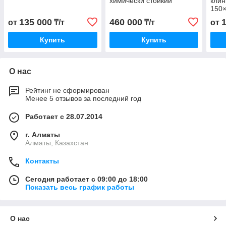
химически стойкий
клин
150×
(Дюн
135 000
460 000
от
₸/т
₸/т
от
Купить
Купить
О нас
Рейтинг не сформирован
Менее 5 отзывов за последний год
Работает с 28.07.2014
г. Алматы
Алматы, Казахстан
Контакты
Сегодня работает с 09:00 до 18:00
Показать весь график работы
О нас