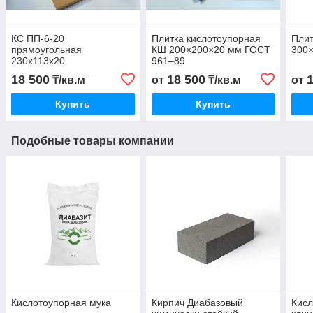
КС ПП-6-20
Плитка кислотоупорная
Плит
прямоугольная
КШ 200×200×20 мм ГОСТ
300
230х113х20
961–89
18 500
18 500
₸/кв.м
от
₸/кв.м
от
Купить
Купить
Подобные товары компании
Кислотоупорная мука
Кирпич Диабазовый
Кис