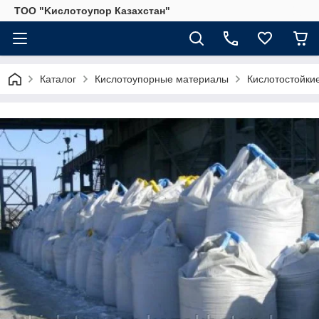
ТОО "Kислoтoупoр Казахстaн"
Каталог
Кислотоупорные материалы
Кислотостойки