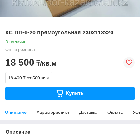
КС ПП-6-20 прямоугольная 230х113х20
В наличии
Опт и розница
18 500
₸/кв.м
18 400 ₸
от 500 кв.м
Купить
Описание
Характеристики
Доставка
Оплата
Усл
Описание