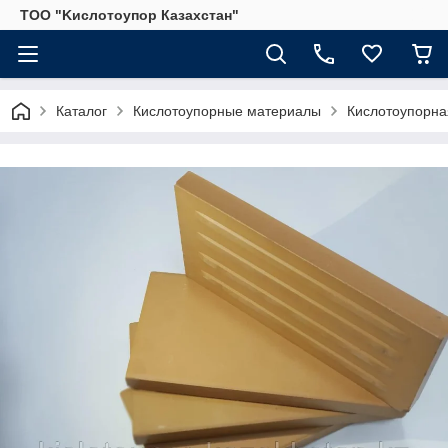
ТОО "Kислoтoупoр Казахстaн"
Каталог
Кислотоупорные материалы
Кислотоупорна