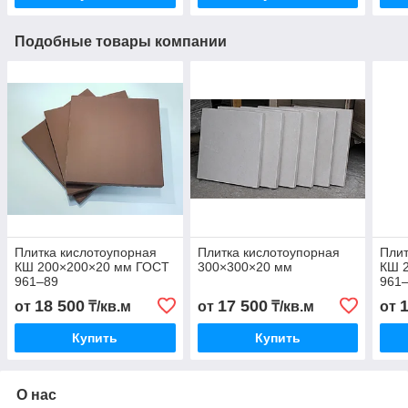
Подобные товары компании
Плитка кислотоупорная
Плитка кислотоупорная
Плит
КШ 200×200×20 мм ГОСТ
300×300×20 мм
КШ 
961–89
961
18 500
17 500
от
₸/кв.м
от
₸/кв.м
от
Купить
Купить
О нас