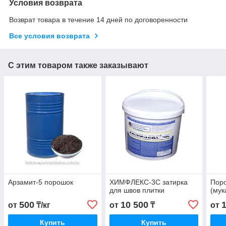
Условия возврата
Возврат товара в течение 14 дней по договоренности
Все условия возврата
С этим товаром также заказывают
Арзамит-5 порошок
ХИМФЛЕКС-3С затирка
Пор
для швов плитки
(мук
500
10 500
от
₸/кг
от
₸
от
Купить
Купить