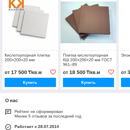
Кислотоупорная плитка
Плитка кислотоупорная
Эпок
200×200×20 мм
КШ 200×200×20 мм ГОСТ
961–89
17 500
18 500
от
₸/кв.м
от
₸/кв.м
от
Купить
Купить
О нас
Рейтинг не сформирован
Менее 5 отзывов за последний год
Работает с 28.07.2014