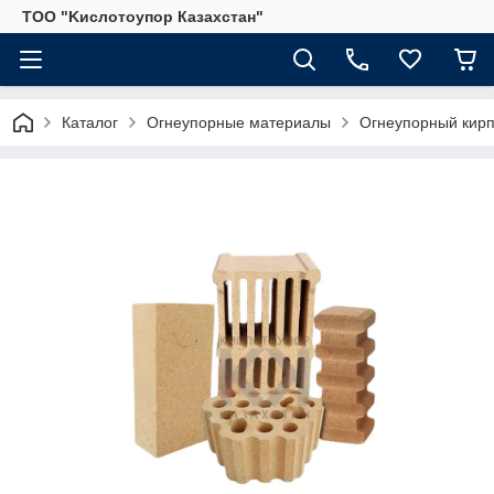
ТОО "Kислoтoупoр Казахстaн"
Каталог
Огнеупорные материалы
Огнеупорный кир