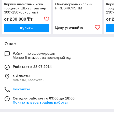
Кирпич шамотный клин
Огнеупорные кирпичи
Кир
торцевой ШБ-29 (размер
FIREBRICKS JM
торц
300×150×65×55 мм)
230
230 000
от
₸/т
от
Цену уточняйте
Купить
О нас
Рейтинг не сформирован
Менее 5 отзывов за последний год
Работает с 28.07.2014
г. Алматы
Алматы, Казахстан
Контакты
Сегодня работает с 09:00 до 18:00
Показать весь график работы