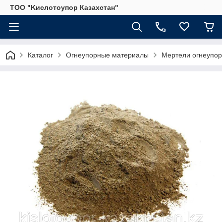
ТОО "Kислoтoупoр Казахстaн"
Каталог
Огнеупорные материалы
Мертели огнеупо