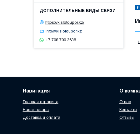
И
https://kislotoupor.kz/
info@kislotoupor.kz
+7 708 700 2638
Навигация
О компа
Главная страница
О нас
Наши товары
Контакты
Доставка и оплата
Отзывы