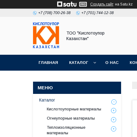
Создать сайт
на Satu.kz
+7 (708) 700-26-38
+7 (701) 744-12-38
ТОО "Kислoтoупoр
Казахстaн"
ГЛАВНАЯ
КАТАЛОГ
О НАС
КО
Каталог
Кислотоупорные материалы
Огнеупорные материалы
Теплоизоляционные
материалы