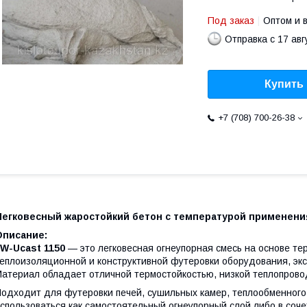
Под заказ
Оптом и 
Отправка с 17 авг
Купить
+7 (708) 700-26-38
Легковесный жаростойкий бетон с температурой применения
Описание:
W-Ucast 1150
— это легковесная огнеупорная смесь на основе т
еплоизоляционной и конструктивной футеровки оборудования, эк
атериал обладает отличной термостойкостью, низкой теплопрово
одходит для футеровки печей, сушильных камер, теплообменного
спользоваться как самостоятельный огнеупорный слой либо в соч