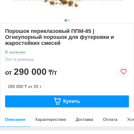
Порошок периклазовый ППМ-85 |
Огнеупорный порошок для футеровки и
жаростойких смесей
В наличии
Опт и розница
290 000
от
₸/т
280 000 ₸
от 20 т
Купить
Описание
Характеристики
Доставка
Оплата
Усл