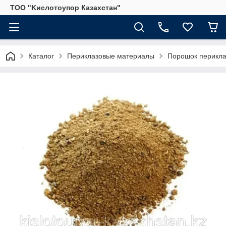
ТОО "Kислoтoупoр Казахстaн"
Каталог
Периклазовые материалы
Порошок перикла