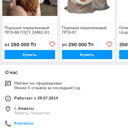
Порошок периклазовый
Порошок периклазовый
Огн
ППЭ-88 ГОСТ 24862-81
ППЭ-87
Ucas
260 000
290 000
350
от
₸/т
от
₸/т
Купить
Купить
О нас
Рейтинг не сформирован
Менее 5 отзывов за последний год
Работает с 28.07.2014
г. Алматы
Алматы, Казахстан
Контакты