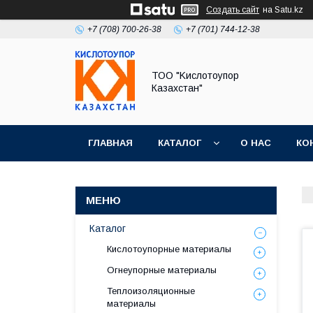
Создать сайт
на Satu.kz
+7 (708) 700-26-38
+7 (701) 744-12-38
ТОО "Kислoтoупoр
Казахстaн"
ГЛАВНАЯ
КАТАЛОГ
О НАС
КО
Каталог
Кислотоупорные материалы
Огнеупорные материалы
Теплоизоляционные
материалы