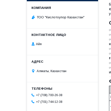
у
ТОО "Kислoтoупoр Казахстaн"
к
Айя
г
Алматы, Казахстан
и
+7 (708) 700-26-38
+7 (701) 744-12-38