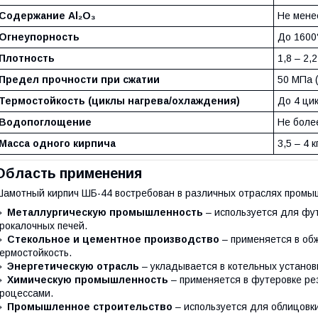
Содержание Al₂O₃
Не мене
Огнеупорность
До 1600
Плотность
1,8 – 2,2
Предел прочности при сжатии
50 МПа (
Термостойкость (циклы нагрева/охлаждения)
До 4 ци
Водопоглощение
Не боле
Масса одного кирпича
3,5 – 4 к
Область применения
амотный кирпич ШБ-44 востребован в различных отраслях промыш
🔹
Металлургическую промышленность
– используется для фу
рокалочных печей.
🔹
Стекольное и цементное производство
– применяется в обж
ермостойкость.
🔹
Энергетическую отрасль
– укладывается в котельных установк
🔹
Химическую промышленность
– применяется в футеровке ре
роцессами.
🔹
Промышленное строительство
– используется для облицовки