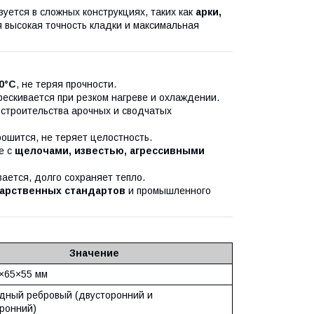
зуется в сложных конструкциях, таких как
арки,
ся высокая точность кладки и максимальная
0°C
, не теряя прочности.
рескивается при резком нагреве и охлаждении.
строительства арочных и сводчатых
рошится, не теряет целостность.
е с
щелочами, известью, агрессивными
ается, долго сохраняет тепло.
арственных стандартов
и промышленного
Значение
×65×55 мм
дный ребровый (двусторонний и
ронний)