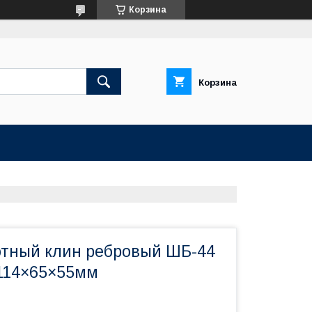
Корзина
Корзина
тный клин ребровый ШБ-44
114×65×55мм