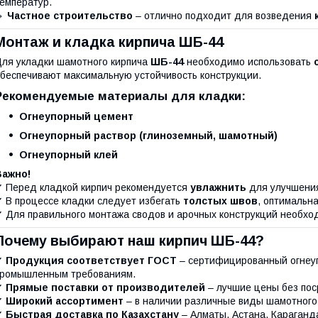
емператур.
🔹
Частное строительство
– отлично подходит для возведения
Монтаж и кладка кирпича ШБ-44
ля укладки шамотного кирпича
ШБ-44
необходимо использовать
беспечивают максимальную устойчивость конструкции.
Рекомендуемые материалы для кладки:
Огнеупорный цемент
Огнеупорный раствор (глиноземный, шамотный)
Огнеупорный клей
Важно!
 Перед кладкой кирпич рекомендуется
увлажнить
для улучшения
 В процессе кладки следует избегать
толстых швов
, оптимальн
 Для правильного монтажа сводов и арочных конструкций необх
Почему выбирают наш кирпич ШБ-44?
✔
Продукция соответствует ГОСТ
– сертифицированный огнеу
ромышленным требованиям.
✔
Прямые поставки от производителей
– лучшие цены без пос
✔
Широкий ассортимент
– в наличии различные виды шамотного 
✔
Быстрая доставка по Казахстану
– Алматы, Астана, Караганда