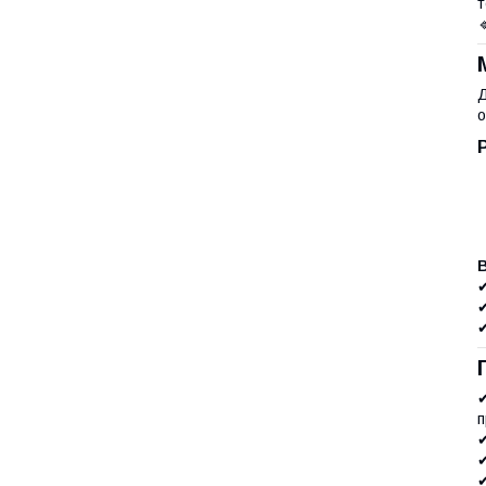
т
Д
о
✔
✔
✔
п