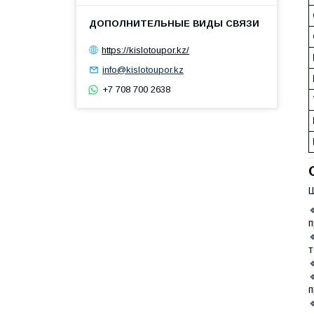
https://kislotoupor.kz/
info@kislotoupor.kz
+7 708 700 2638
Ш
п
т
п