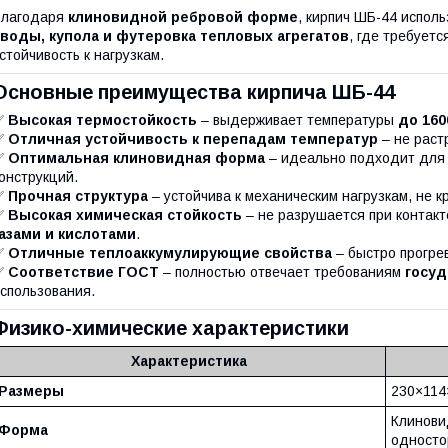
Благодаря
клиновидной ребровой форме
, кирпич ШБ-44 исполь
своды, купола и футеровка тепловых агрегатов
, где требует
стойчивость к нагрузкам.
Основные преимущества кирпича ШБ-44
✅
Высокая термостойкость
– выдерживает температуры
до 160
✅
Отличная устойчивость к перепадам температур
– не раст
✅
Оптимальная клиновидная форма
– идеально подходит для 
онструкций.
✅
Прочная структура
– устойчива к механическим нагрузкам, не к
✅
Высокая химическая стойкость
– не разрушается при контакт
азами и кислотами
.
✅
Отличные теплоаккумулирующие свойства
– быстро прогрев
✅
Соответствие ГОСТ
– полностью отвечает требованиям
госуд
спользования.
Физико-химические характеристики
Характеристика
Размеры
230×114
Клинови
Форма
односто