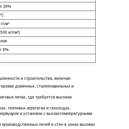
е 30%
°C
 г/см³
500 кг/см²)
клов
е 8%
г
ленности и строительства, включая:
теровки доменных, сталеплавильных и
иговых печах, где требуется высокая
ах, тепловых агрегатах и газоходах.
зервуаров и установок с высокотемпературными
 производственных печей и стен в зонах высоких