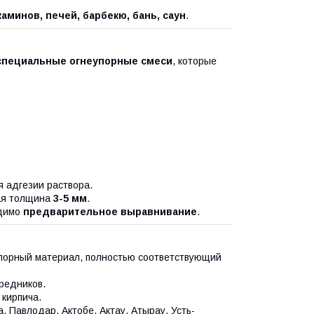
каминов, печей, барбекю, бань, саун
.
специальные огнеупорные смеси
, которые
 адгезии раствора.
ая толщина
3-5 мм
.
одимо
предварительное выравнивание
.
порный материал, полностью соответствующий
редников.
кирпича.
, Павлодар, Актобе, Актау, Атырау, Усть-