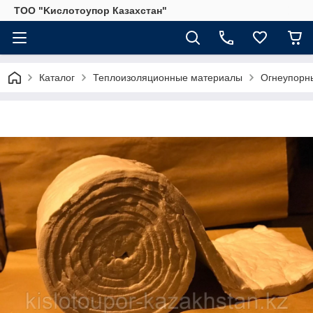
ТОО "Kислoтoупoр Казахстaн"
Каталог
Теплоизоляционные материалы
Огнеупорны