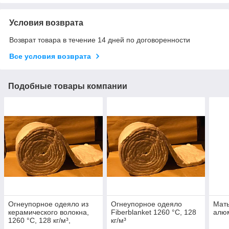
Условия возврата
Возврат товара в течение 14 дней по договоренности
Все условия возврата
Подобные товары компании
Огнеупорное одеяло из
Огнеупорное одеяло
Мат
керамического волокна,
Fiberblanket 1260 °C, 128
алю
1260 °C, 128 кг/м³,
кг/м³
3600×610×50 мм