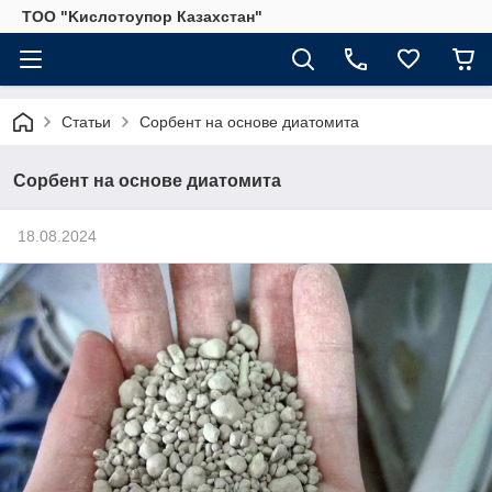
ТОО "Kислoтoупoр Казахстaн"
Статьи
Сорбент на основе диатомита
Сорбент на основе диатомита
18.08.2024